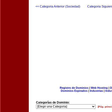
<< Categoria Anterior (Sociedad)
Categoria Siguien
Registro de Dominios
|
Web Hosting
|
D
Dominios Expirados
|
Industrias
|
Indu
Categorías de Dominio:
[Pág. princi